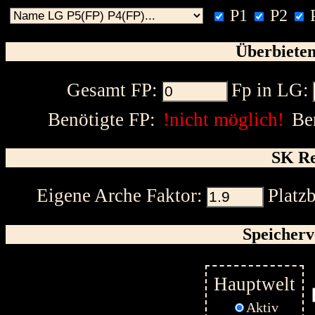
P1
P2
Überbieten
Gesamt FP:
Fp in LG:
Benötigte FP:
!nicht möglich!
Be
SK Re
Eigene Arche Faktor:
Platz
Speicherv
Hauptwelt
Aktiv