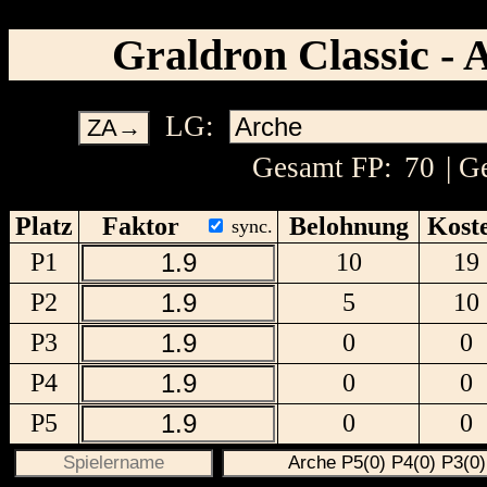
Graldron Classic - 
LG:
ZA→
Gesamt FP:
70
| G
Platz
Faktor
Belohnung
Kost
sync.
P1
10
19
P2
5
10
P3
0
0
P4
0
0
P5
0
0